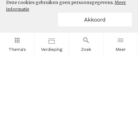
Deze cookies gebruiken geen persoonsgegevens.
Meer
informatie
Akkoord
Thema's
Verdieping
Zoek
Meer
Nieuwsbrief
Schrijf u in voor onze nieuwsupdates en blijf op de hoogte.