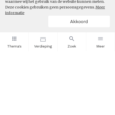
waarmee wij het gebruik van de website kunnen meten.
Deze cookies gebruiken geen persoonsgegevens.
Meer
informatie
Akkoord
Thema's
Verdieping
Zoek
Meer
Nieuwsbrief
Schrijf u in voor onze nieuwsupdates en blijf op de hoogte.