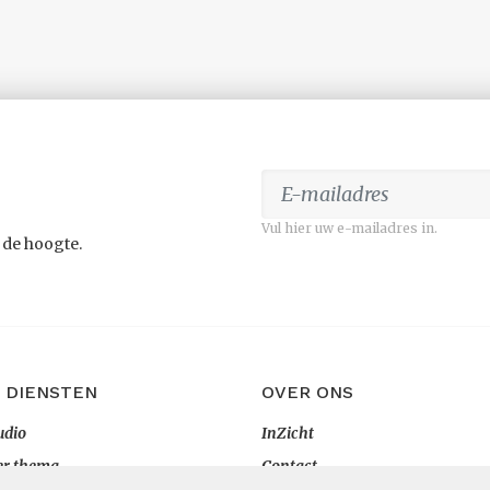
Vul hier uw e-mailadres in.
 de hoogte.
 DIENSTEN
OVER ONS
udio
InZicht
er thema
Contact