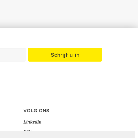
Schrijf u in
VOLG ONS
LinkedIn
RSS