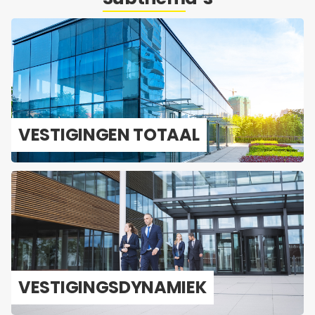
VES­TI­GIN­GEN TO­TAAL
VES­TI­GINGS­DY­NA­MIEK