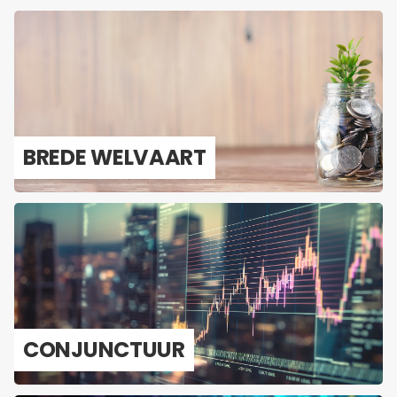
BREDE WEL­VAART
CON­JUNC­TUUR