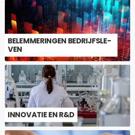
BE­LEM­ME­RIN­GEN BE­DRIJFS­LE­
VEN
IN­NO­VA­TIE EN R&D