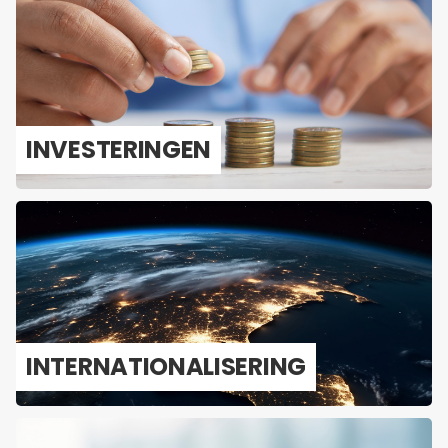
IN­VES­TE­RIN­GEN
IN­TER­NA­TI­O­NA­LI­SE­RING