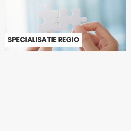
SPE­CI­A­LI­SA­TIE REGIO