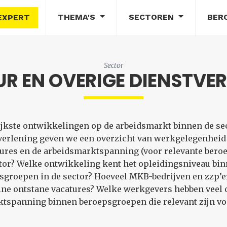
THEMA'S
SECTOREN
BER
EXPERT
Sector
R EN OVERIGE DIENSTVE
rijkste ontwikkelingen op de arbeidsmarkt binnen de sec
tverlening geven we een overzicht van werkgelegenhei
ures en de arbeidsmarktspanning (voor relevante beroep
tor? Welke ontwikkeling kent het opleidingsniveau binn
roepen in de sector? Hoeveel MKB-bedrijven en zzp’ers 
ine ontstane vacatures? Welke werkgevers hebben veel o
tspanning binnen beroepsgroepen die relevant zijn voo