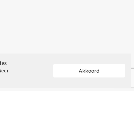
ies
eer
Akkoord