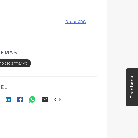
EMA'S
rbeidsmarkt
Feedback
EL