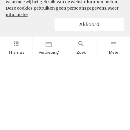
waarmee wij het gebruik van de website kunnen meten.
Deze cookies gebruiken geen persoonsgegevens.
Meer
informatie
Akkoord
Thema's
Verdieping
Zoek
Meer
Nieuwsbrief
Schrijf u in voor onze nieuwsupdates en blijf op de hoogte.