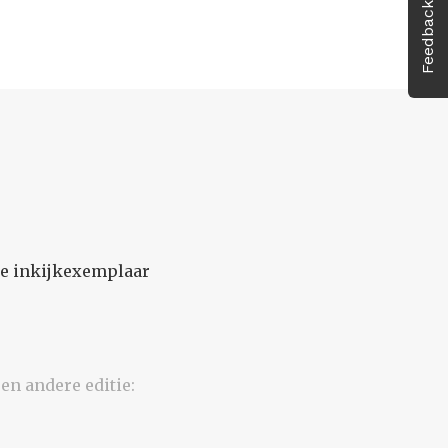
Feedback
ne inkijkexemplaar
en andere editie: