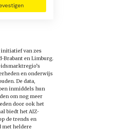
evestigen
initiatief van zes
d-Brabant en Limburg.
beidsmarktregio’s
erheden en onderwijs
ouden. De data,
bben inmiddels hun
eden om nog meer
ieden door ook het
al biedt het AIZ-
op de trends en
 met heldere