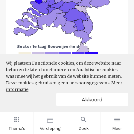
Wij plaatsen Functionele cookies, om deze website naar
behoren te laten functioneren en Analytische cookies
Bron:
LISA
(07-08-2025)
waarmee wij het gebruik van de website kunnen meten.
Deze cookies gebruiken geen persoonsgegevens.
Meer
Filters
informatie
VESTIGINGEN PER
Akkoord
GROOTTEKLASSE PER 10.000
INWONERS, NAAR
SPEERPUNTSECTOR EN REGIO
Thema's
Verdieping
Zoek
Meer