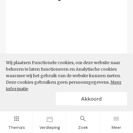
Wij plaatsen Functionele cookies, om deze website naar
behoren te laten functioneren en Analytische cookies
Bron:
LISA
(07-08-2025)
waarmee wij het gebruik van de website kunnen meten.
Deze cookies gebruiken geen persoonsgegevens.
Meer
Filters
informatie
VESTIGINGEN PER
Akkoord
GROOTTEKLASSE PER 10.000
INWONERS, NAAR
SPEERPUNTSECTOR EN REGIO
Thema's
Verdieping
Zoek
Meer