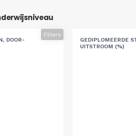
nderwijsniveau
Filters
, DOOR-
GEDIPLOMEERDE S
UITSTROOM (%)