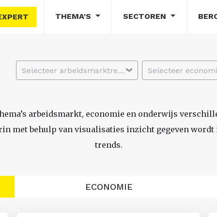
THEMA'S
SECTOREN
BER
EXPERT
Selecteer arbeidsmarktregio
thema’s arbeidsmarkt, economie en onderwijs verschil
n met behulp van visualisaties inzicht gegeven wordt i
trends.
ECONOMIE