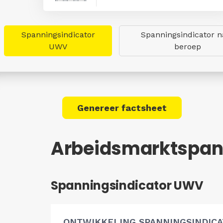
Spanningsindicator
Spanningsindicator n
UWV
beroep
Genereer factsheet
Arbeidsmarktspan
Spanningsindicator UWV
ONTWIKKELING SPANNINGSINDIC