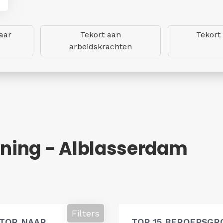
aar
Tekort aan
Tekort
arbeidskrachten
ning - Alblasserdam
Filters
ATOR NAAR
TOP 15 BEROEPSGR