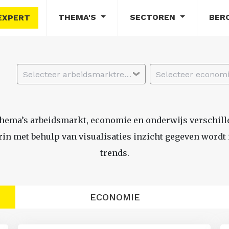
THEMA'S
SECTOREN
BER
EXPERT
Selecteer arbeidsmarktregio
thema’s arbeidsmarkt, economie en onderwijs verschil
n met behulp van visualisaties inzicht gegeven wordt i
trends.
ECONOMIE