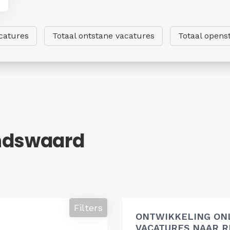
catures
Totaal ontstane vacatures
Totaal opens
andswaard
Filters
ONTWIKKELING ON
VACATURES NAAR R