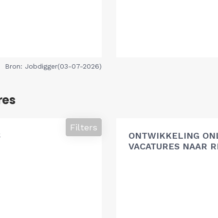
Bron: Jobdigger(03-07-2026)
res
Filters
S
ONTWIKKELING ON
VACATURES NAAR R