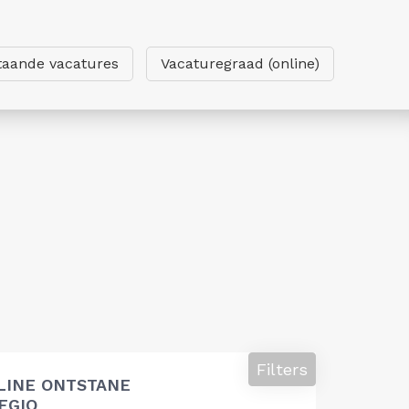
taande vacatures
Vacaturegraad (online)
Filters
LINE ONTSTANE
EGIO