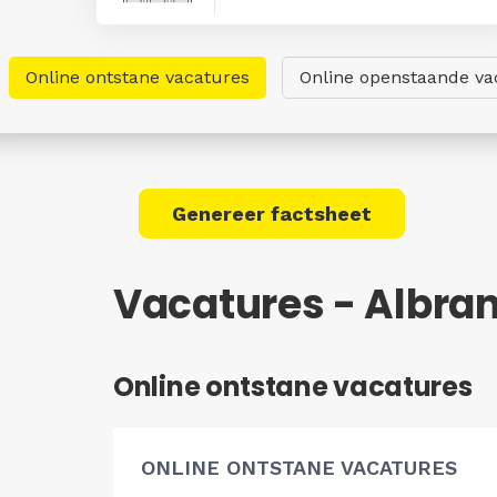
Online ontstane vacatures
Online openstaande va
Genereer factsheet
Vacatures - Albr
Online ontstane vacatures
ONLINE ONTSTANE VACATURES