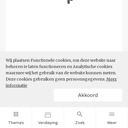
Wij plaatsen Functionele cookies, om deze website naar
behoren te laten functioneren en Analytische cookies
Bron:
LISA
(07-08-2025)
waarmee wij het gebruik van de website kunnen meten.
Deze cookies gebruiken geen persoonsgegevens.
Meer
Filters
informatie
VESTIGINGEN PER
Akkoord
GROOTTEKLASSE PER 10.000
INWONERS, NAAR
SPEERPUNTSECTOR EN REGIO
Thema's
Verdieping
Zoek
Meer