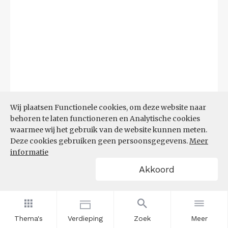
Wij plaatsen Functionele cookies, om deze website naar
behoren te laten functioneren en Analytische cookies
waarmee wij het gebruik van de website kunnen meten.
Deze cookies gebruiken geen persoonsgegevens.
Meer
Bron:
CBS microdata (EBB)
(09-03-2026)
informatie
Akkoord
Filters
AANDEEL NEETS NAAR REGIO
(%)
Thema's
Verdieping
Zoek
Meer