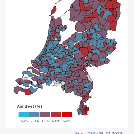
Bron:
CBS
(28-01-2026)