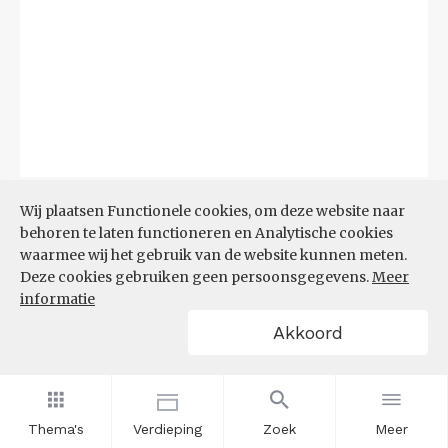
Bron:
CBS
(06-08-2026)
Wij plaatsen Functionele cookies, om deze website naar
behoren te laten functioneren en Analytische cookies
Filters
waarmee wij het gebruik van de website kunnen meten.
TOP 10 REGIO'S MET KLEINSTE
Deze cookies gebruiken geen persoonsgegevens.
Meer
AANDEEL TEKORT AAN
informatie
ARBEIDSKRACHTEN
Akkoord
Thema's
Verdieping
Zoek
Meer