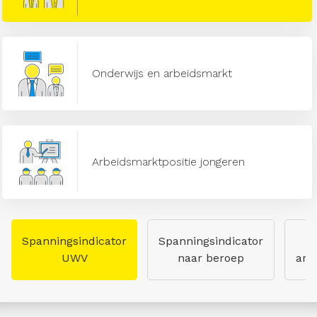
Onderwijs en arbeidsmarkt
Arbeidsmarktpositie jongeren
Spanningsindicator
Spanningsindicator
UWV
naar beroep
arb