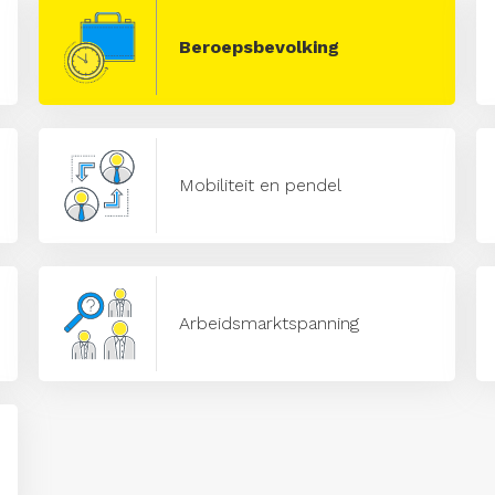
Beroepsbevolking
Mobiliteit en pendel
Arbeidsmarktspanning