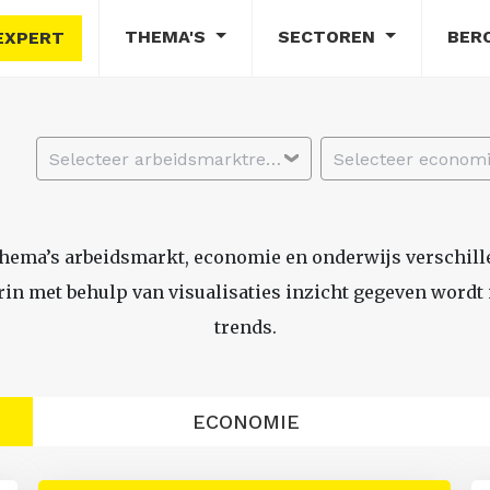
THEMA'S
SECTOREN
BER
EXPERT
Selecteer arbeidsmarktregio
thema’s arbeidsmarkt, economie en onderwijs verschil
n met behulp van visualisaties inzicht gegeven wordt i
trends.
ECONOMIE