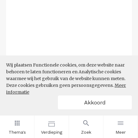
Wij plaatsen Functionele cookies, om deze website naar
behoren te laten functioneren en Analytische cookies
waarmee wij het gebruik van de website kunnen meten.
Deze cookies gebruiken geen persoonsgegevens.
Meer
Bron:
CBS microdata (EBB)
(09-03-2026)
informatie
Akkoord
Filters
AANDEEL NEETS NAAR REGIO
(%)
Thema's
Verdieping
Zoek
Meer