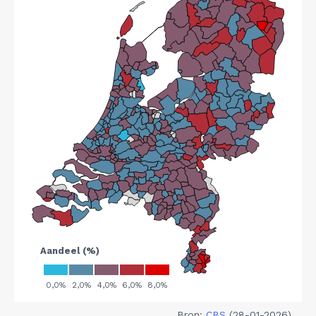
Bron:
CBS
(28-01-2026)