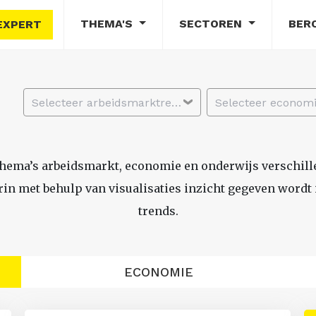
THEMA'S
SECTOREN
BER
EXPERT
Selecteer arbeidsmarktregio
thema’s arbeidsmarkt, economie en onderwijs verschil
n met behulp van visualisaties inzicht gegeven wordt i
trends.
ECONOMIE