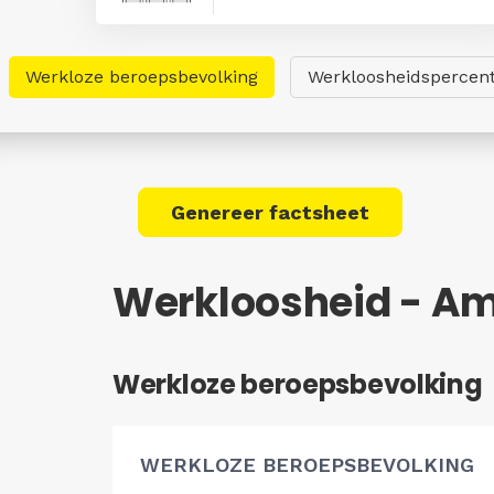
Werkloze beroepsbevolking
Werkloosheidspercen
Genereer factsheet
Werkloosheid - A
Werkloze beroepsbevolking
WERKLOZE BEROEPSBEVOLKING