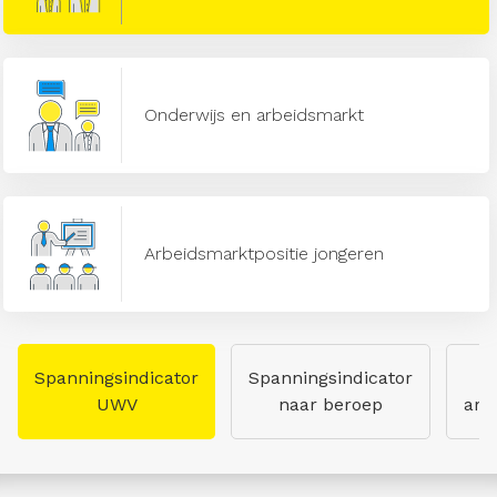
Onderwijs en arbeidsmarkt
Arbeidsmarktpositie jongeren
Spanningsindicator
Spanningsindicator
UWV
naar beroep
arb