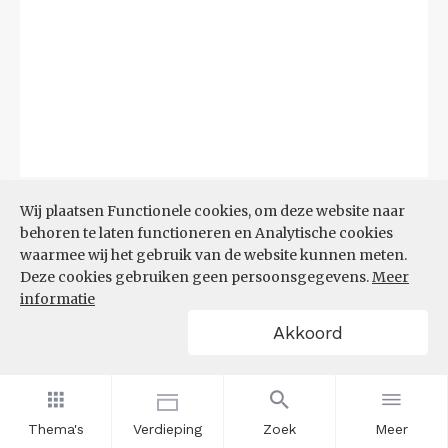
Bron:
CBS
(06-08-2026)
Wij plaatsen Functionele cookies, om deze website naar
behoren te laten functioneren en Analytische cookies
Filters
waarmee wij het gebruik van de website kunnen meten.
TOP 10 REGIO'S MET KLEINSTE
Deze cookies gebruiken geen persoonsgegevens.
Meer
AANDEEL TEKORT AAN
informatie
ARBEIDSKRACHTEN
Akkoord
Thema's
Verdieping
Zoek
Meer