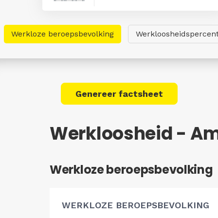
Werkloze beroepsbevolking
Werkloosheidspercen
Genereer factsheet
Werkloosheid - Am
Werkloze beroepsbevolking
WERKLOZE BEROEPSBEVOLKING