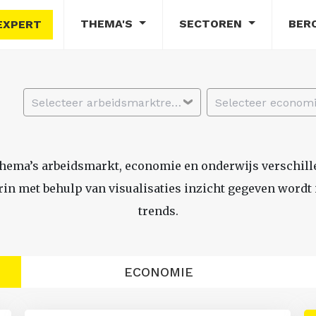
THEMA'S
SECTOREN
BER
EXPERT
Selecteer arbeidsmarktregio
thema’s arbeidsmarkt, economie en onderwijs verschil
n met behulp van visualisaties inzicht gegeven wordt i
trends.
ECONOMIE