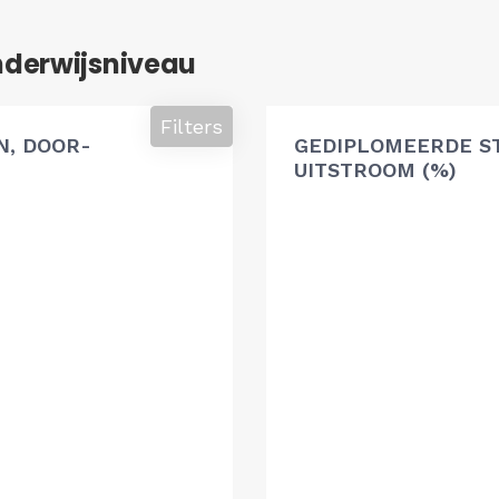
nderwijsniveau
Filters
, DOOR-
GEDIPLOMEERDE S
UITSTROOM (%)