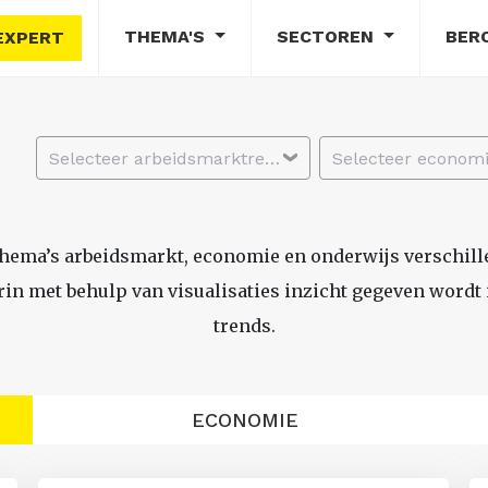
THEMA'S
SECTOREN
BER
EXPERT
Selecteer arbeidsmarktregio
thema’s arbeidsmarkt, economie en onderwijs verschil
n met behulp van visualisaties inzicht gegeven wordt i
trends.
ECONOMIE