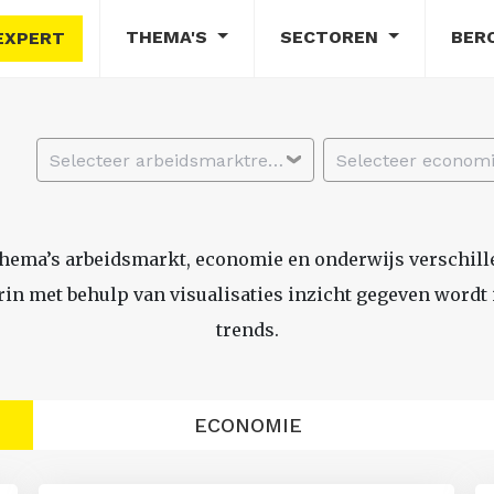
THEMA'S
SECTOREN
BER
EXPERT
Selecteer arbeidsmarktregio
thema’s arbeidsmarkt, economie en onderwijs verschil
n met behulp van visualisaties inzicht gegeven wordt i
trends.
ECONOMIE