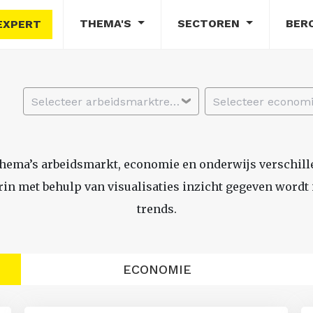
THEMA'S
SECTOREN
BER
EXPERT
Selecteer arbeidsmarktregio
thema’s arbeidsmarkt, economie en onderwijs verschil
n met behulp van visualisaties inzicht gegeven wordt i
trends.
ECONOMIE