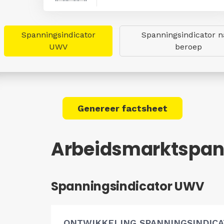
Spanningsindicator
Spanningsindicator n
UWV
beroep
Genereer factsheet
Arbeidsmarktspan
Spanningsindicator UWV
ONTWIKKELING SPANNINGSINDIC