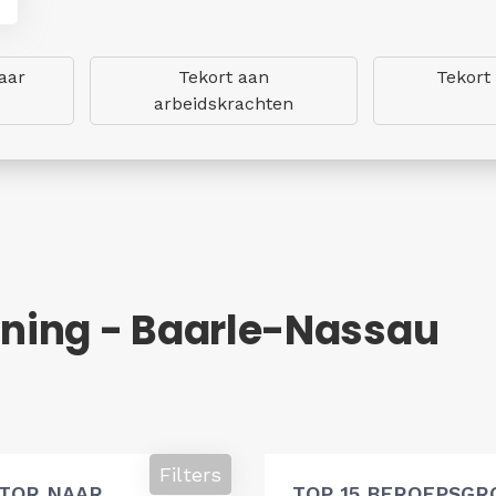
aar
Tekort aan
Tekort
arbeidskrachten
ning - Baarle-Nassau
Filters
ATOR NAAR
TOP 15 BEROEPSGR