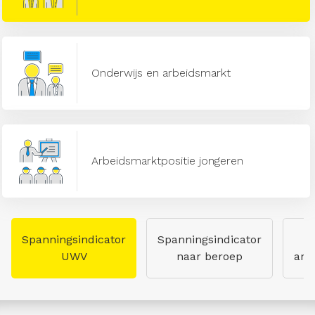
Onderwijs en arbeidsmarkt
Arbeidsmarktpositie jongeren
Spanningsindicator
Spanningsindicator
UWV
naar beroep
arb