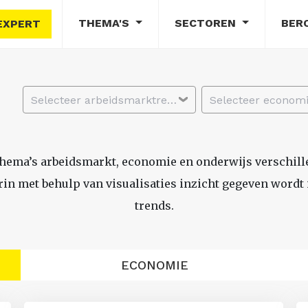
THEMA'S
SECTOREN
BER
EXPERT
Selecteer arbeidsmarktregio
thema’s arbeidsmarkt, economie en onderwijs verschil
n met behulp van visualisaties inzicht gegeven wordt i
trends.
ECONOMIE