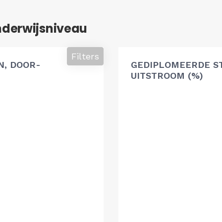
nderwijsniveau
Filters
, DOOR-
GEDIPLOMEERDE S
UITSTROOM (%)