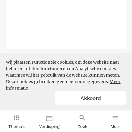
Bron:
CBS
(04-08-2026)
Wij plaatsen Functionele cookies, om deze website naar
behoren te laten functioneren en Analytische cookies
Filters
BIJSTANDSUITKERING PER
waarmee wij het gebruik van de website kunnen meten.
1.000 INWONERS
Deze cookies gebruiken geen persoonsgegevens.
Meer
informatie
Akkoord
Thema's
Verdieping
Zoek
Meer