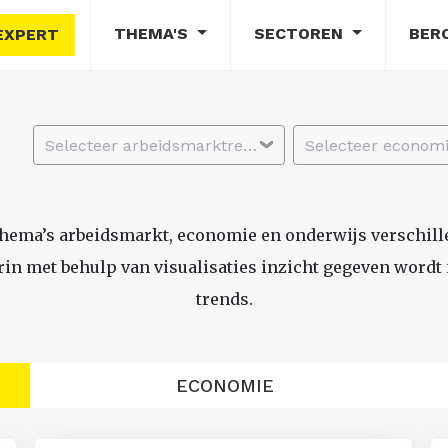
THEMA'S
SECTOREN
BER
EXPERT
Selecteer arbeidsmarktregio
thema’s arbeidsmarkt, economie en onderwijs verschil
n met behulp van visualisaties inzicht gegeven wordt i
trends.
ECONOMIE