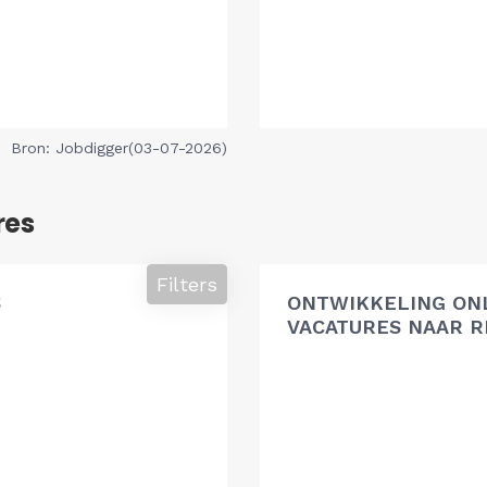
Bron: Jobdigger(03-07-2026)
res
Filters
S
ONTWIKKELING ON
VACATURES NAAR R