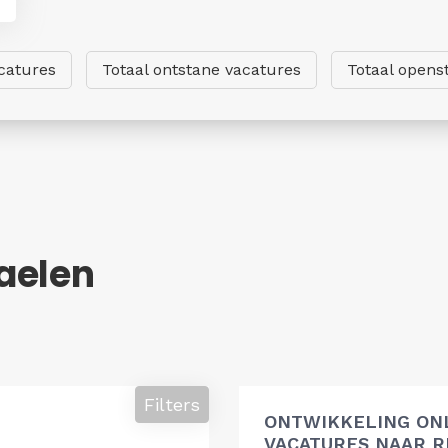
catures
Totaal ontstane vacatures
Totaal opens
aelen
Filters
ONTWIKKELING ON
VACATURES NAAR R