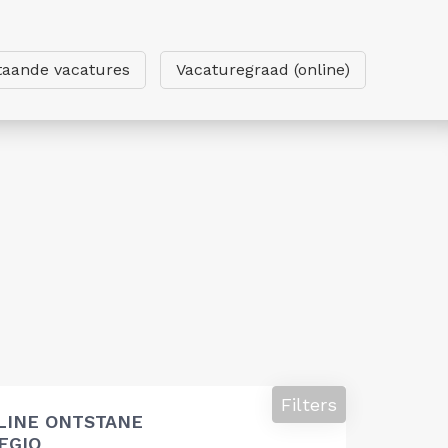
taande vacatures
Vacaturegraad (online)
Filters
LINE ONTSTANE
EGIO