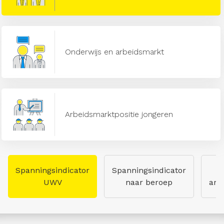
Onderwijs en arbeidsmarkt
Arbeidsmarktpositie jongeren
Spanningsindicator
Spanningsindicator
UWV
naar beroep
arb