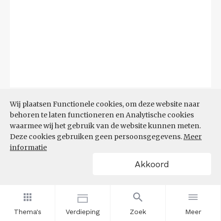
Bron:
CBS
(06-08-2026)
Wij plaatsen Functionele cookies, om deze website naar
behoren te laten functioneren en Analytische cookies
Filters
waarmee wij het gebruik van de website kunnen meten.
TOP 10 REGIO'S MET KLEINSTE
Deze cookies gebruiken geen persoonsgegevens.
Meer
AANDEEL TEKORT AAN
informatie
ARBEIDSKRACHTEN
Akkoord
Thema's
Verdieping
Zoek
Meer