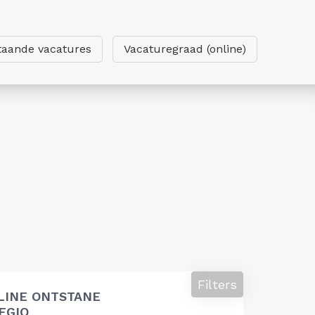
taande vacatures
Vacaturegraad (online)
Filters
LINE ONTSTANE
EGIO