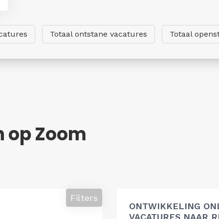
catures
Totaal ontstane vacatures
Totaal opens
n op Zoom
Filters
ONTWIKKELING ON
VACATURES NAAR R