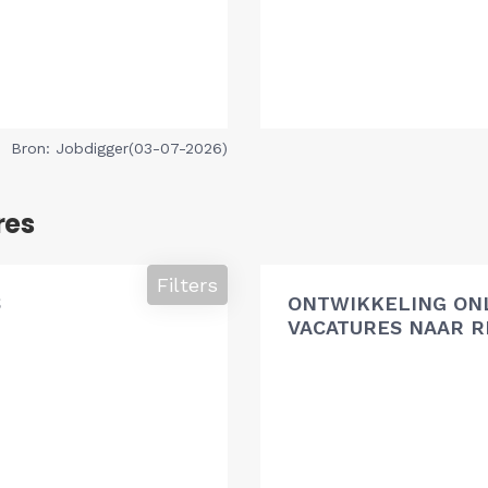
Bron: Jobdigger(03-07-2026)
res
Filters
S
ONTWIKKELING ON
VACATURES NAAR R