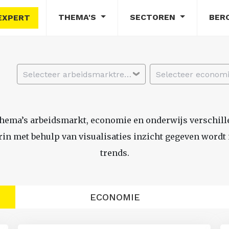
THEMA'S
SECTOREN
BER
EXPERT
Selecteer arbeidsmarktregio
thema’s arbeidsmarkt, economie en onderwijs verschil
n met behulp van visualisaties inzicht gegeven wordt i
trends.
ECONOMIE