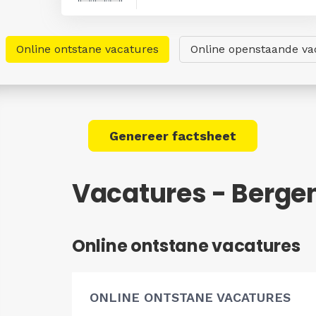
Online ontstane vacatures
Online openstaande va
Genereer factsheet
Vacatures - Berge
Online ontstane vacatures
ONLINE ONTSTANE VACATURES