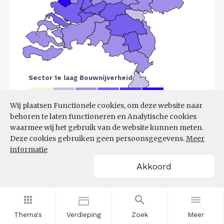
Wij plaatsen Functionele cookies, om deze website naar
behoren te laten functioneren en Analytische cookies
Bron:
LISA
(07-08-2025)
waarmee wij het gebruik van de website kunnen meten.
Deze cookies gebruiken geen persoonsgegevens.
Meer
Filters
informatie
VESTIGINGEN PER
Akkoord
GROOTTEKLASSE PER 10.000
INWONERS, NAAR
SPEERPUNTSECTOR EN REGIO
Thema's
Verdieping
Zoek
Meer