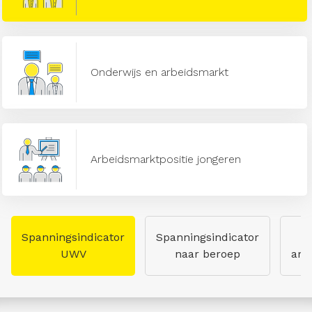
Onderwijs en arbeidsmarkt
Arbeidsmarktpositie jongeren
Spanningsindicator
Spanningsindicator
UWV
naar beroep
arb