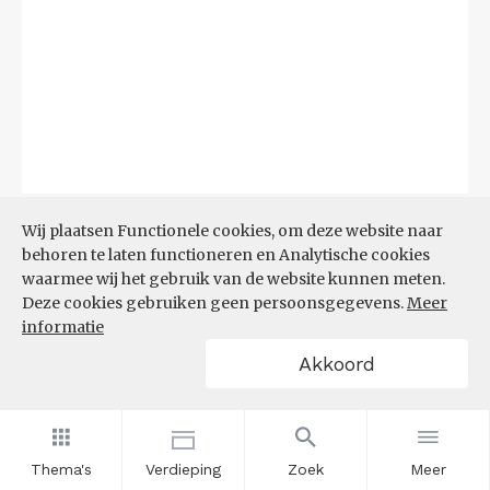
Bron:
CBS
(06-08-2026)
Wij plaatsen Functionele cookies, om deze website naar
behoren te laten functioneren en Analytische cookies
Filters
waarmee wij het gebruik van de website kunnen meten.
TOP 10 REGIO'S MET KLEINSTE
Deze cookies gebruiken geen persoonsgegevens.
Meer
AANDEEL TEKORT AAN
informatie
ARBEIDSKRACHTEN
Akkoord
Thema's
Verdieping
Zoek
Meer