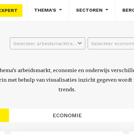
THEMA'S
SECTOREN
BER
EXPERT
Selecteer arbeidsmarktregio
thema’s arbeidsmarkt, economie en onderwijs verschil
n met behulp van visualisaties inzicht gegeven wordt i
trends.
ECONOMIE