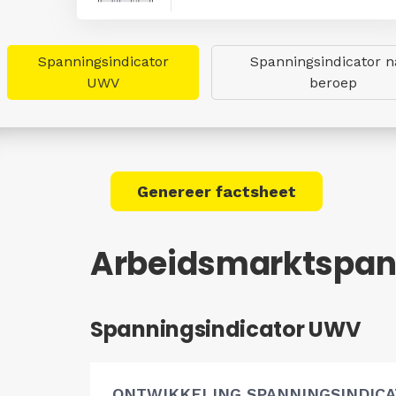
Spanningsindicator
Spanningsindicator n
UWV
beroep
Genereer factsheet
Arbeidsmarktspann
Spanningsindicator UWV
ONTWIKKELING SPANNINGSINDIC