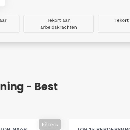
aar
Tekort aan
Tekort
arbeidskrachten
ing - Best
Filters
ATOR NAAR
TOP 15 BEROEPSGR