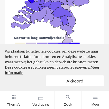
Wij plaatsen Functionele cookies, om deze website naar
behoren te laten functioneren en Analytische cookies
Bron:
LISA
(07-08-2025)
waarmee wij het gebruik van de website kunnen meten.
Deze cookies gebruiken geen persoonsgegevens.
Meer
Filters
informatie
VESTIGINGEN PER
Akkoord
GROOTTEKLASSE PER 10.000
INWONERS, NAAR
SPEERPUNTSECTOR EN REGIO
Thema's
Verdieping
Zoek
Meer