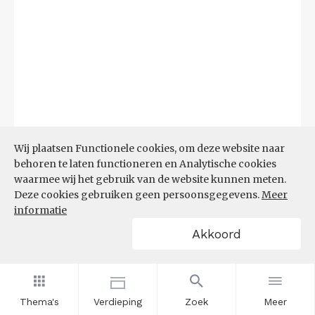
Wij plaatsen Functionele cookies, om deze website naar
behoren te laten functioneren en Analytische cookies
waarmee wij het gebruik van de website kunnen meten.
Deze cookies gebruiken geen persoonsgegevens.
Meer
informatie
Akkoord
Bron:
CBS microdata (EBB)
(09-03-2026)
Filters
AANDEEL NEETS NAAR REGIO
(%)
Thema's
Verdieping
Zoek
Meer