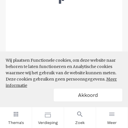
Wij plaatsen Functionele cookies, om deze website naar
behoren te laten functioneren en Analytische cookies
Bron:
LISA
(07-08-2025)
waarmee wij het gebruik van de website kunnen meten.
Deze cookies gebruiken geen persoonsgegevens.
Meer
Filters
informatie
VESTIGINGEN PER
Akkoord
GROOTTEKLASSE PER 10.000
INWONERS, NAAR
SPEERPUNTSECTOR EN REGIO
Thema's
Verdieping
Zoek
Meer