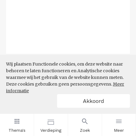
Bron:
CBS
(06-08-2026)
Wij plaatsen Functionele cookies, om deze website naar
behoren te laten functioneren en Analytische cookies
Filters
waarmee wij het gebruik van de website kunnen meten.
TOP 10 REGIO'S MET KLEINSTE
Deze cookies gebruiken geen persoonsgegevens.
Meer
AANDEEL TEKORT AAN
informatie
ARBEIDSKRACHTEN
Akkoord
Thema's
Verdieping
Zoek
Meer