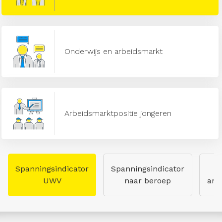
Onderwijs en arbeidsmarkt
Arbeidsmarktpositie jongeren
Spanningsindicator
Spanningsindicator
UWV
naar beroep
arb