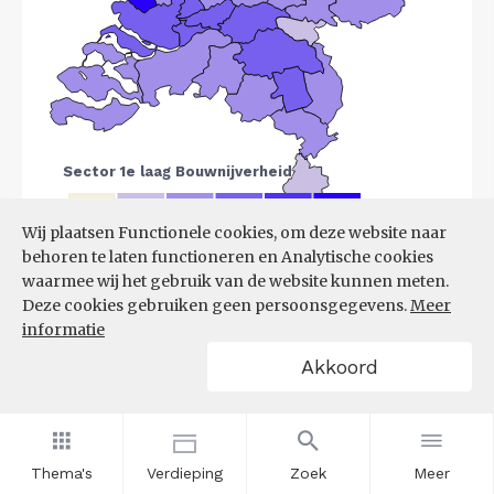
Wij plaatsen Functionele cookies, om deze website naar
behoren te laten functioneren en Analytische cookies
Bron:
LISA
(07-08-2025)
waarmee wij het gebruik van de website kunnen meten.
Deze cookies gebruiken geen persoonsgegevens.
Meer
Filters
informatie
VESTIGINGEN PER
Akkoord
GROOTTEKLASSE PER 10.000
INWONERS, NAAR
SPEERPUNTSECTOR EN REGIO
Thema's
Verdieping
Zoek
Meer