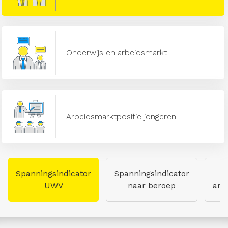
Onderwijs en arbeidsmarkt
Arbeidsmarktpositie jongeren
Spanningsindicator
Spanningsindicator
UWV
naar beroep
arb