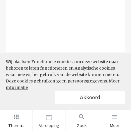
Bron:
CBS
(06-08-2026)
Wij plaatsen Functionele cookies, om deze website naar
behoren te laten functioneren en Analytische cookies
Filters
waarmee wij het gebruik van de website kunnen meten.
TOP 10 REGIO'S MET KLEINSTE
Deze cookies gebruiken geen persoonsgegevens.
Meer
AANDEEL TEKORT AAN
informatie
ARBEIDSKRACHTEN
Akkoord
Thema's
Verdieping
Zoek
Meer