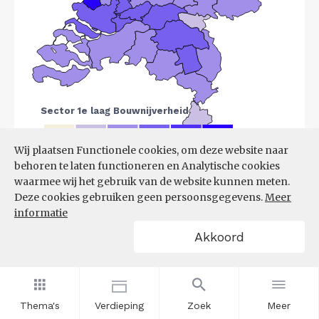
Wij plaatsen Functionele cookies, om deze website naar
behoren te laten functioneren en Analytische cookies
Bron:
LISA
(07-08-2025)
waarmee wij het gebruik van de website kunnen meten.
Deze cookies gebruiken geen persoonsgegevens.
Meer
Filters
informatie
VESTIGINGEN PER
Akkoord
GROOTTEKLASSE PER 10.000
INWONERS, NAAR
SPEERPUNTSECTOR EN REGIO
Thema's
Verdieping
Zoek
Meer