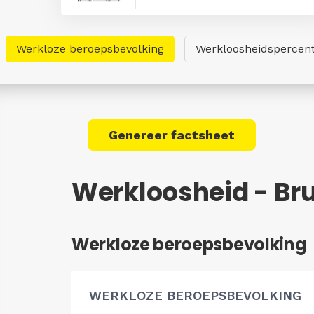
Werkloze beroepsbevolking
Werkloosheidspercen
Genereer factsheet
Werkloosheid - B
Werkloze beroepsbevolking
WERKLOZE BEROEPSBEVOLKING