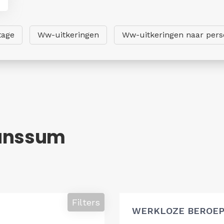
tage
Ww-uitkeringen
Ww-uitkeringen naar per
runssum
Filters
WERKLOZE BEROEP