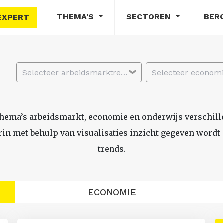
THEMA'S
SECTOREN
BER
EXPERT
Selecteer arbeidsmarktregio
thema’s arbeidsmarkt, economie en onderwijs verschil
n met behulp van visualisaties inzicht gegeven wordt i
trends.
ECONOMIE