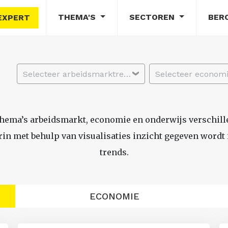
THEMA'S
SECTOREN
BER
EXPERT
Selecteer arbeidsmarktregio
thema’s arbeidsmarkt, economie en onderwijs verschil
n met behulp van visualisaties inzicht gegeven wordt i
trends.
ECONOMIE