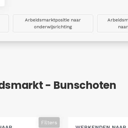
Arbeidsmarktpositie naar
Arbeidsm
onderwijsrichting
naar
idsmarkt - Bunschoten
Filters
NAAR
WERKENDEN NAAR 