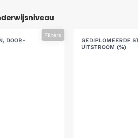
nderwijsniveau
Filters
, DOOR-
GEDIPLOMEERDE S
UITSTROOM (%)