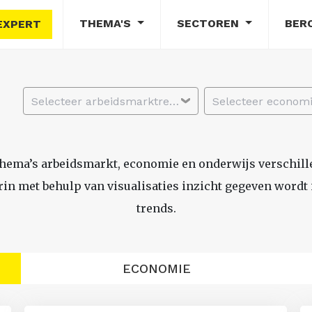
THEMA'S
SECTOREN
BER
EXPERT
Selecteer arbeidsmarktregio
thema’s arbeidsmarkt, economie en onderwijs verschil
n met behulp van visualisaties inzicht gegeven wordt i
trends.
ECONOMIE