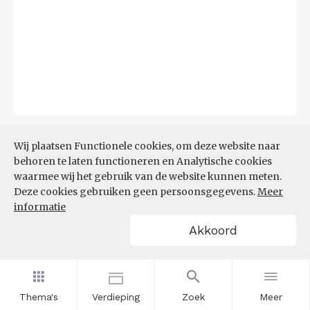
Bron:
CBS
(04-08-2026)
Wij plaatsen Functionele cookies, om deze website naar
behoren te laten functioneren en Analytische cookies
Filters
BIJSTANDSUITKERING PER
waarmee wij het gebruik van de website kunnen meten.
1.000 INWONERS
Deze cookies gebruiken geen persoonsgegevens.
Meer
informatie
Akkoord
Thema's
Verdieping
Zoek
Meer