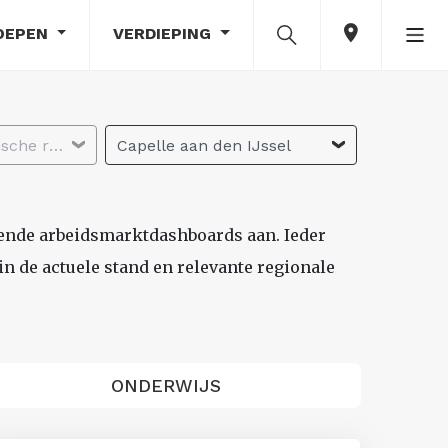
OEPEN
VERDIEPING
Selecteer economische regio
Capelle aan den IJssel
lende arbeidsmarktdashboards aan. Ieder
n de actuele stand en relevante regionale
ONDERWIJS