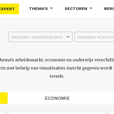
THEMA'S
SECTOREN
BER
EXPERT
Selecteer arbeidsmarktregio
thema’s arbeidsmarkt, economie en onderwijs verschil
n met behulp van visualisaties inzicht gegeven wordt i
trends.
ECONOMIE