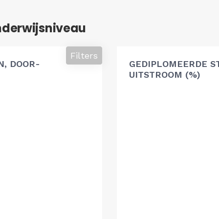
nderwijsniveau
Filters
, DOOR-
GEDIPLOMEERDE S
UITSTROOM (%)