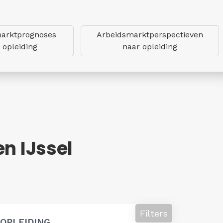
arktprognoses
Arbeidsmarktperspectieven
 opleiding
naar opleiding
n IJssel
Filters
OPLEIDING