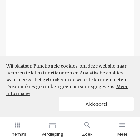
Wij plaatsen Functionele cookies, om deze website naar
behoren te laten functioneren en Analytische cookies
waarmee wij het gebruik van de website kunnen meten.
Deze cookies gebruiken geen persoonsgegevens.
Meer
informatie
Akkoord
Bron:
CBS microdata (EBB)
(09-03-2026)
Filters
AANDEEL NEETS NAAR REGIO
(%)
Thema's
Verdieping
Zoek
Meer