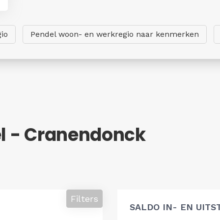
io
Pendel woon- en werkregio naar kenmerken
el - Cranendonck
Filters
SALDO IN- EN UIT