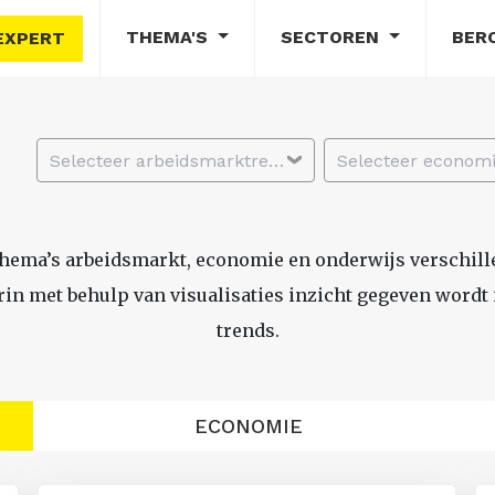
THEMA'S
SECTOREN
BER
EXPERT
Selecteer arbeidsmarktregio
thema’s arbeidsmarkt, economie en onderwijs verschil
n met behulp van visualisaties inzicht gegeven wordt i
trends.
ECONOMIE