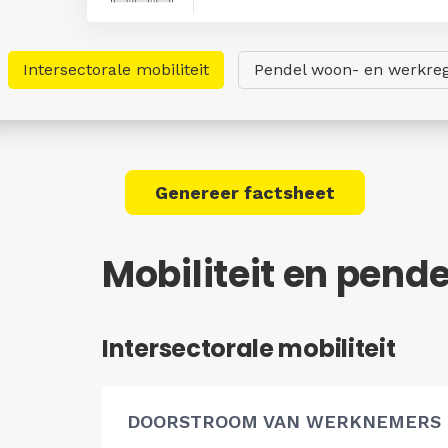
Intersectorale mobiliteit
Pendel woon- en werkreg
Genereer factsheet
Mobiliteit en pend
Intersectorale mobiliteit
DOORSTROOM VAN WERKNEMERS