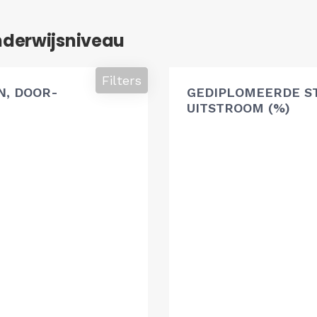
nderwijsniveau
Filters
, DOOR-
GEDIPLOMEERDE S
UITSTROOM (%)