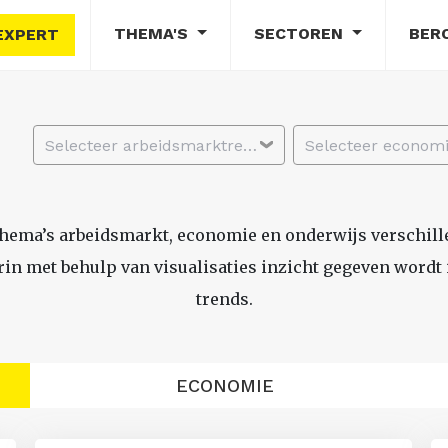
THEMA'S
SECTOREN
BER
EXPERT
Selecteer arbeidsmarktregio
thema’s arbeidsmarkt, economie en onderwijs verschil
n met behulp van visualisaties inzicht gegeven wordt i
trends.
ECONOMIE