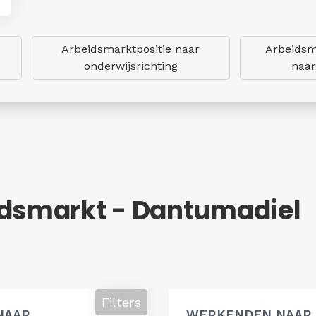
Arbeidsmarktpositie naar
Arbeidsm
onderwijsrichting
naar
idsmarkt - Dantumadiel
Filters
NAAR
WERKENDEN NAAR 