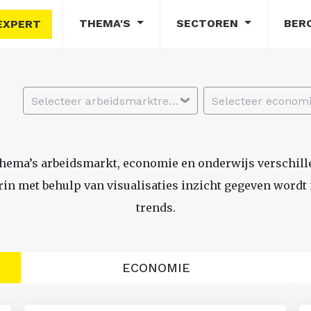
THEMA'S
SECTOREN
BER
EXPERT
Selecteer arbeidsmarktregio
thema’s arbeidsmarkt, economie en onderwijs verschil
n met behulp van visualisaties inzicht gegeven wordt i
trends.
ECONOMIE