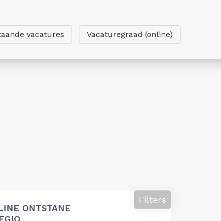
taande vacatures
Vacaturegraad (online)
Filters
LINE ONTSTANE
EGIO