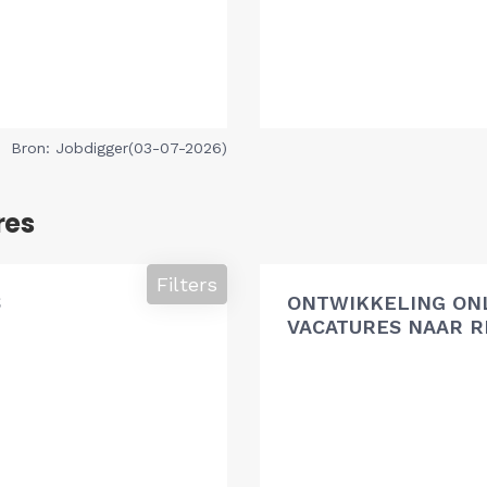
Bron: Jobdigger(03-07-2026)
res
Filters
S
ONTWIKKELING ON
VACATURES NAAR R