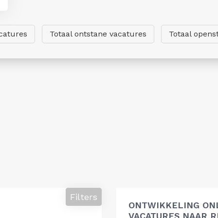
catures
Totaal ontstane vacatures
Totaal opens
Filters
ONTWIKKELING ON
VACATURES NAAR R