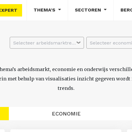
THEMA'S
SECTOREN
BER
EXPERT
Selecteer arbeidsmarktregio
thema’s arbeidsmarkt, economie en onderwijs verschil
n met behulp van visualisaties inzicht gegeven wordt i
trends.
ECONOMIE