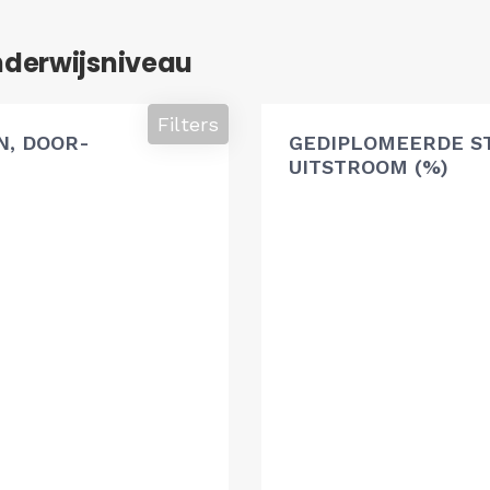
nderwijsniveau
Filters
, DOOR-
GEDIPLOMEERDE S
UITSTROOM (%)